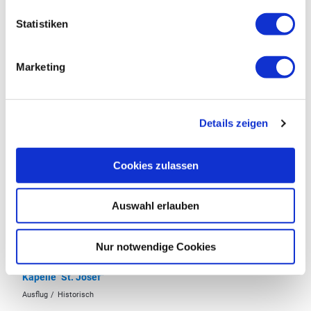
Statistiken
Marketing
Das könnte Sie auch interessieren
Details zeigen
Cookies zulassen
Auswahl erlauben
Nur notwendige Cookies
© ZLT
Kapelle "St. Josef"
Kapelle
Ausflug
Historisch
SHS
Ge