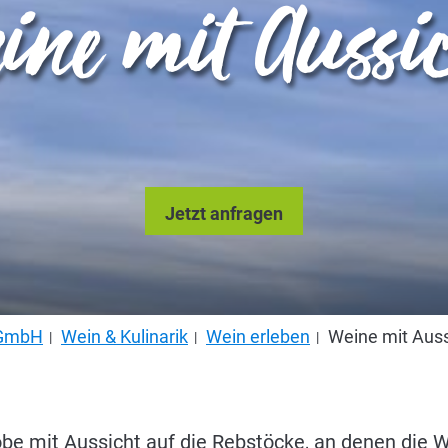
ine mit Aussi
Jetzt anfragen
s GmbH
Wein & Kulinarik
Wein erleben
Weine mit Aus
obe mit Aussicht auf die Rebstöcke, an denen die 