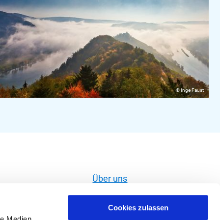
© Inge Faust
Über uns
Widerruf erklären
Cookies zulassen
Impressum
le Medien