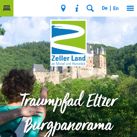
De
En
Traumpfad Eltzer
Burgpanorama