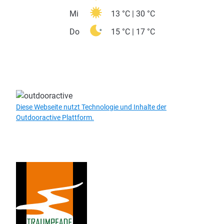
Aktuell vor Ort
21 °C
Wochenübersicht
So
19 °C | 35 °C
Mo
18 °C | 34 °C
Di
15 °C | 29 °C
Mi
13 °C | 30 °C
Do
15 °C | 17 °C