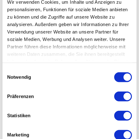
Wir verwenden Cookies, um Inhalte und Anzeigen zu
personalisieren, Funktionen für soziale Medien anbieten
0 m
0 km
5 km
10 km
zu können und die Zugriffe auf unsere Website zu
analysieren. Außerdem geben wir Informationen zu Ihrer
Verwendung unserer Website an unsere Partner für
0 km
5 km
10 km
soziale Medien, Werbung und Analysen weiter. Unsere
0 km
12 km
Partner führen diese Informationen möglicherweise mit
weiteren Daten zusammen, die Sie ihnen bereitgestellt
Allgemeine Informationen
haben oder die sie im Rahmen Ihrer Nutzung der Dienste
gesammelt haben.
Einwilligungsauswahl
Notwendig
Informationen
Präferenzen
Wegbeschreibung
Statistiken
Sicherheitshinweise
Marketing