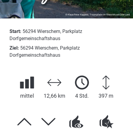
© Klaus-Peter Kappest, Traumpfade im Rhein-Mosel-Eifel-Land
Start:
56294 Wierschem, Parkplatz
Dorfgemeinschaftshaus
Ziel:
56294 Wierschem, Parkplatz
Dorfgemeinschaftshaus
mittel
12,66 km
4 Std.
397 m