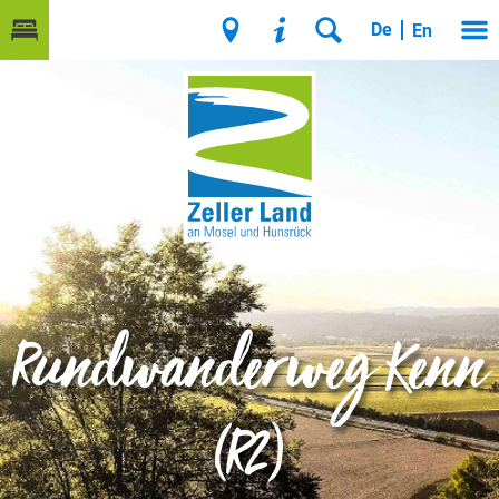
De
En
Rundwanderweg Kenn
(R2)