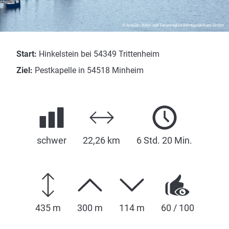
© Arnoldi, Wein- und Ferienregion Bernkastel-Kues GmbH
Start:
Hinkelstein bei 54349 Trittenheim
Ziel:
Pestkapelle in 54518 Minheim
schwer
22,26 km
6 Std. 20 Min.
435 m
300 m
114 m
60 / 100