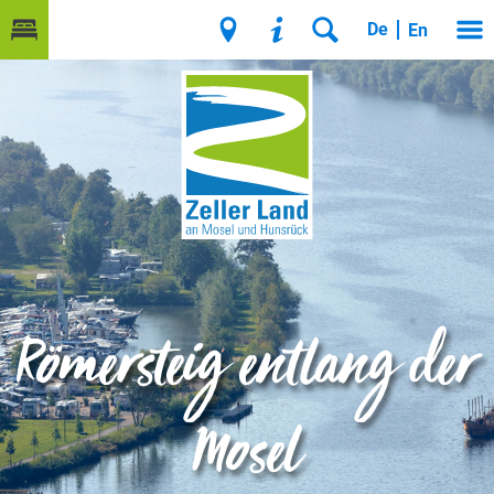
De
En
Römersteig entlang der
Mosel