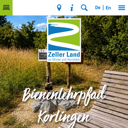
De
En
Bienenlehrpfad
Korlingen