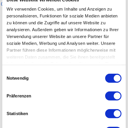
0 km
1 km
Wir verwenden Cookies, um Inhalte und Anzeigen zu
personalisieren, Funktionen für soziale Medien anbieten
Allgemeine Informationen
zu können und die Zugriffe auf unsere Website zu
analysieren. Außerdem geben wir Informationen zu Ihrer
Verwendung unserer Website an unsere Partner für
Wegbeschreibung
soziale Medien, Werbung und Analysen weiter. Unsere
Partner führen diese Informationen möglicherweise mit
weiteren Daten zusammen, die Sie ihnen bereitgestellt
Sicherheitshinweise
haben oder die sie im Rahmen Ihrer Nutzung der Dienste
gesammelt haben.
Einwilligungsauswahl
Tipp des Autors
Notwendig
Parken
Präferenzen
Öffentliche Verkehrsmittel
Statistiken