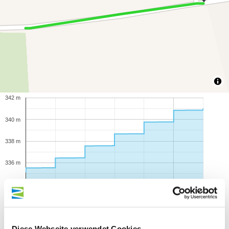
342 m
340 m
338 m
336 m
334 m
Diese Webseite verwendet Cookies