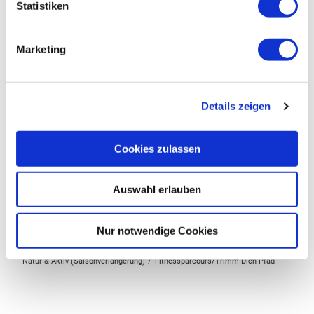
Statistiken
Das könnte Sie auch interessieren
Marketing
Details zeigen
Cookies zulassen
© Zeller Land Tourismus GmbH
Auswahl erlauben
Nur notwendige Cookies
Barfußpark Grenderich
E-Bike 
Natur & Aktiv (Saisonverlängerung)
Fitnessparcours/Trimm-Dich-Pfad
Gemeinde