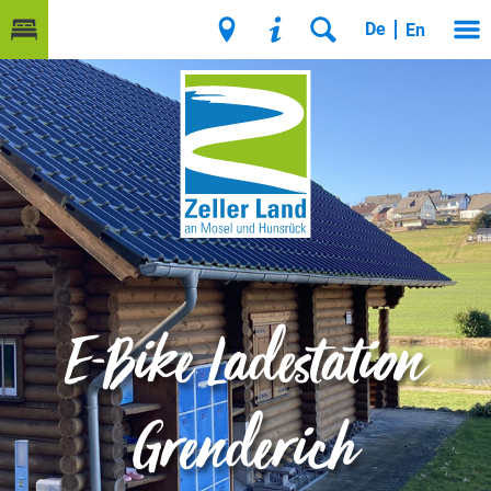
De
En
E-Bike Ladestation
Grenderich