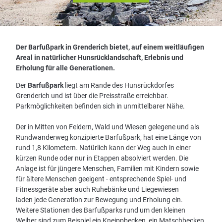
© Zeller Land Tourismus GmbH
Der Barfußpark in Grenderich bietet, auf einem weitläufigen
Areal in natürlicher Hunsrücklandschaft, Erlebnis und
Erholung für alle Generationen.
Der
Barfußpark
liegt am Rande des Hunsrückdorfes
Grenderich und ist über die Preisstraße erreichbar.
Parkmöglichkeiten befinden sich in unmittelbarer Nähe.
Der in Mitten von Feldern, Wald und Wiesen gelegene und als
Rundwanderweg konzipierte Barfußpark, hat eine Länge von
rund 1,8 Kilometern. Natürlich kann der Weg auch in einer
kürzen Runde oder nur in Etappen absolviert werden. Die
Anlage ist für jüngere Menschen, Familien mit Kindern sowie
für ältere Menschen geeigent - entsprechende Spiel- und
Fitnessgeräte aber auch Ruhebänke und Liegewiesen
laden jede Generation zur Bewegung und Erholung ein.
Weitere Stationen des Barfußparks rund um den kleinen
Weiher sind zum Beispiel ein Kneippbecken, ein Matschbecken