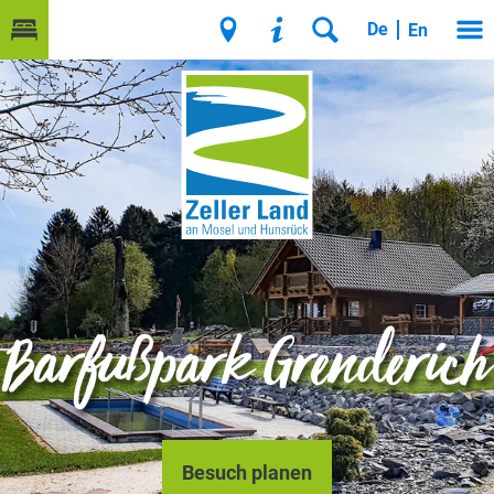
De
En
Barfußpark Grenderich
Besuch planen