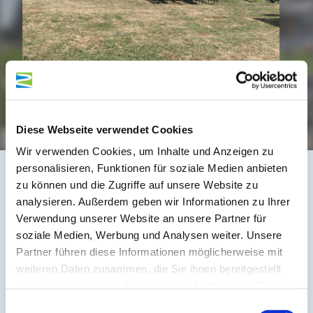
Diese Webseite verwendet Cookies
Wir verwenden Cookies, um Inhalte und Anzeigen zu
personalisieren, Funktionen für soziale Medien anbieten
zu können und die Zugriffe auf unsere Website zu
Auf der Karte
analysieren. Außerdem geben wir Informationen zu Ihrer
Verwendung unserer Website an unsere Partner für
soziale Medien, Werbung und Analysen weiter. Unsere
Preisstraße 14
Partner führen diese Informationen möglicherweise mit
56858 Grenderich
weiteren Daten zusammen, die Sie ihnen bereitgestellt
DE
haben oder die sie im Rahmen Ihrer Nutzung der Dienste
gesammelt haben.
Einwilligungsauswahl
Tel.:
(0049) 2673 4449