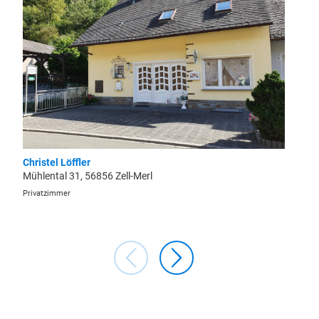
Christel Löffler
Weingut
Mühlental 31, 56856 Zell-Merl
Hauptst
Privatzimmer
Ferienwo