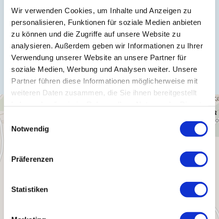
Wir verwenden Cookies, um Inhalte und Anzeigen zu
Fax:
(0049) 6542 9691717
personalisieren, Funktionen für soziale Medien anbieten
zu können und die Zugriffe auf unsere Website zu
analysieren. Außerdem geben wir Informationen zu Ihrer
Anreise planen
Verwendung unserer Website an unsere Partner für
soziale Medien, Werbung und Analysen weiter. Unsere
Partner führen diese Informationen möglicherweise mit
weiteren Daten zusammen, die Sie ihnen bereitgestellt
haben oder die sie im Rahmen Ihrer Nutzung der Dienste
gesammelt haben.
Einwilligungsauswahl
Notwendig
Präferenzen
Statistiken