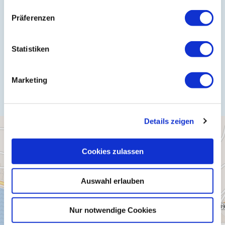
Tel.:
(0049) 6542 969623
Präferenzen
E-Mail:
stadtmarketing@zellmosel.de
Webseite:
www.stadt-zell-mosel.de
Statistiken
Anreise planen
Marketing
Details zeigen
Cookies zulassen
Auswahl erlauben
Nur notwendige Cookies