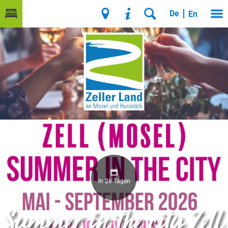
De
En
In 26 Tagen
Summer in the city Zell