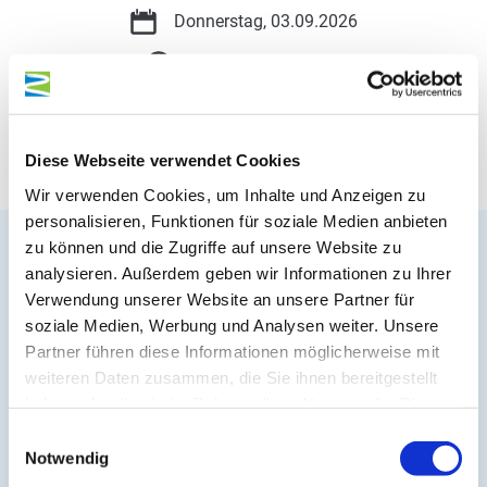
Donnerstag, 03.09.2026
19:30 bis 22:30 Uhr
Im Kalender speichern
Diese Webseite verwendet Cookies
Wir verwenden Cookies, um Inhalte und Anzeigen zu
personalisieren, Funktionen für soziale Medien anbieten
zu können und die Zugriffe auf unsere Website zu
analysieren. Außerdem geben wir Informationen zu Ihrer
Auf der Karte
Verwendung unserer Website an unsere Partner für
soziale Medien, Werbung und Analysen weiter. Unsere
Stadt Zell (Mosel)
Partner führen diese Informationen möglicherweise mit
Balduinstraße 44
weiteren Daten zusammen, die Sie ihnen bereitgestellt
haben oder die sie im Rahmen Ihrer Nutzung der Dienste
56856 Zell (Mosel)
gesammelt haben.
Einwilligungsauswahl
DE
Notwendig