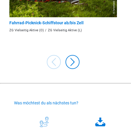
© Ferienland Cochem
Fahrrad-Picknick-Schiffstour ab/bis Zell
Fahrrad
ZG Vielseitig Aktive (O)
ZG Vielseitig Aktive (L)
ZG Vielse
Was möchtest du als nächstes tun?