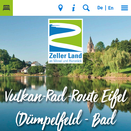
De
En
Vulkan-Rad-Route Eifel
(Dümpelfeld - Bad