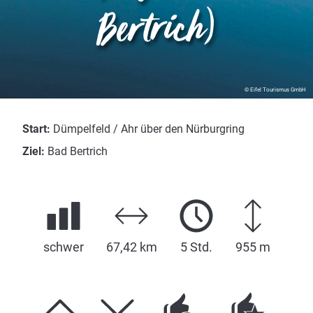
Bertrich)
© Eifel Tourismus GmbH
Start:
Dümpelfeld / Ahr über den Nürburgring
Ziel:
Bad Bertrich
schwer
67,42 km
5 Std.
955 m