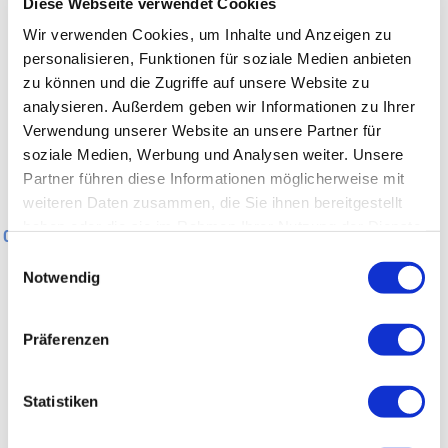
Diese Webseite verwendet Cookies
600 m
Wir verwenden Cookies, um Inhalte und Anzeigen zu
400 m
personalisieren, Funktionen für soziale Medien anbieten
zu können und die Zugriffe auf unsere Website zu
200 m
analysieren. Außerdem geben wir Informationen zu Ihrer
Verwendung unserer Website an unsere Partner für
0 m
0 km
20 km
40 km
60 km
soziale Medien, Werbung und Analysen weiter. Unsere
Partner führen diese Informationen möglicherweise mit
weiteren Daten zusammen, die Sie ihnen bereitgestellt
0 km
20 km
40 km
60 km
haben oder die sie im Rahmen Ihrer Nutzung der Dienste
0 km
62 km
gesammelt haben.
Einwilligungsauswahl
Notwendig
Allgemeine Informationen
Präferenzen
Tour-Status
Statistiken
Informationen