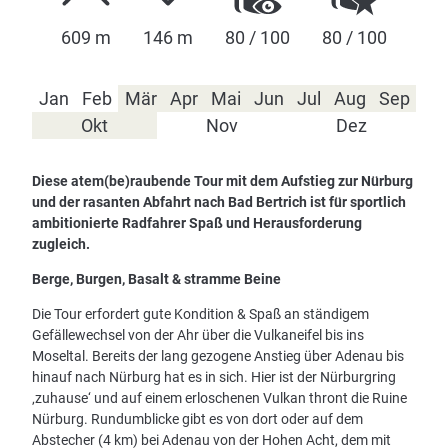
609 m
146 m
80 / 100
80 / 100
Jan
Feb
Mär
Apr
Mai
Jun
Jul
Aug
Sep
Okt
Nov
Dez
Diese atem(be)raubende Tour mit dem Aufstieg zur Nürburg
und der rasanten Abfahrt nach Bad Bertrich ist für sportlich
ambitionierte Radfahrer Spaß und Herausforderung
zugleich.
Berge, Burgen, Basalt & stramme Beine
Die Tour erfordert gute Kondition & Spaß an ständigem
Gefällewechsel von der Ahr über die Vulkaneifel bis ins
Moseltal. Bereits der lang gezogene Anstieg über Adenau bis
hinauf nach Nürburg hat es in sich. Hier ist der Nürburgring
‚zuhause‘ und auf einem erloschenen Vulkan thront die Ruine
Nürburg. Rundumblicke gibt es von dort oder auf dem
Abstecher (4 km) bei Adenau von der Hohen Acht, dem mit