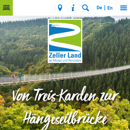
De
En
Von Treis-Karden zur
Hängeseilbrücke