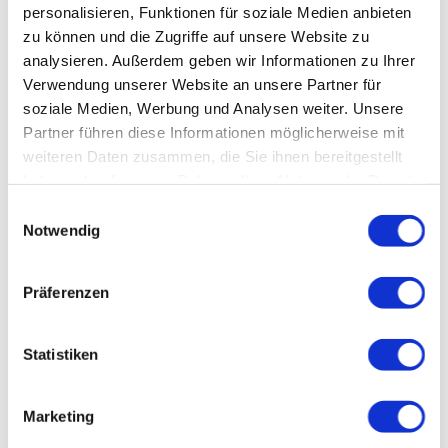
personalisieren, Funktionen für soziale Medien anbieten
zu können und die Zugriffe auf unsere Website zu
Ausrüstung
analysieren. Außerdem geben wir Informationen zu Ihrer
Verwendung unserer Website an unsere Partner für
soziale Medien, Werbung und Analysen weiter. Unsere
Tipp des Autors
Partner führen diese Informationen möglicherweise mit
weiteren Daten zusammen, die Sie ihnen bereitgestellt
Anfahrt
haben oder die sie im Rahmen Ihrer Nutzung der Dienste
gesammelt haben.
Einwilligungsauswahl
Notwendig
Parken
Öffentliche Verkehrsmittel
Präferenzen
Karten
Statistiken
Weitere Informationen
Marketing