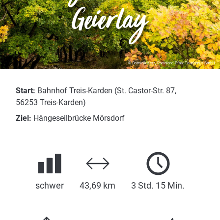
Geierlay
© Dominik Ketz, Rheinland-Pfalz Tourismus GmbH
Start:
Bahnhof Treis-Karden (St. Castor-Str. 87,
56253 Treis-Karden)
Ziel:
Hängeseilbrücke Mörsdorf
schwer
43,69 km
3 Std. 15 Min.