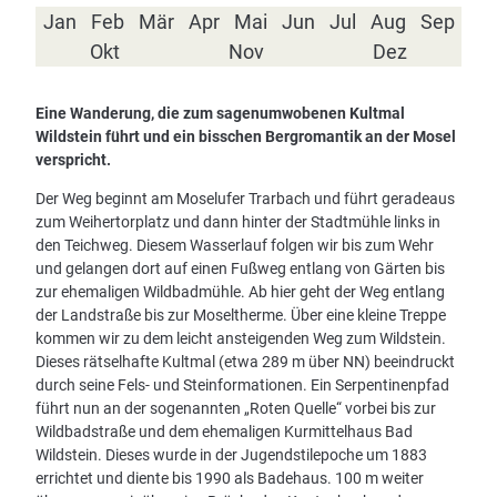
Jan
Feb
Mär
Apr
Mai
Jun
Jul
Aug
Sep
Okt
Nov
Dez
Eine Wanderung, die zum sagenumwobenen Kultmal
Wildstein führt und ein bisschen Bergromantik an der Mosel
verspricht.
Der Weg beginnt am Moselufer Trarbach und führt geradeaus
zum Weihertorplatz und dann hinter der Stadtmühle links in
den Teichweg. Diesem Wasserlauf folgen wir bis zum Wehr
und gelangen dort auf einen Fußweg entlang von Gärten bis
zur ehemaligen Wildbadmühle. Ab hier geht der Weg entlang
der Landstraße bis zur Moseltherme. Über eine kleine Treppe
kommen wir zu dem leicht ansteigenden Weg zum Wildstein.
Dieses rätselhafte Kultmal (etwa 289 m über NN) beeindruckt
durch seine Fels- und Steinformationen. Ein Serpentinenpfad
führt nun an der sogenannten „Roten Quelle“ vorbei bis zur
Wildbadstraße und dem ehemaligen Kurmittelhaus Bad
Wildstein. Dieses wurde in der Jugendstilepoche um 1883
errichtet und diente bis 1990 als Badehaus. 100 m weiter