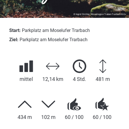
© Ingrid Ströher, Moselregion Traben-Trarbach Kröv
Start:
Parkplatz am Moselufer Trarbach
Ziel:
Parkplatz am Moselufer Trarbach
mittel
12,14 km
4 Std.
481 m
434 m
102 m
60 / 100
60 / 100