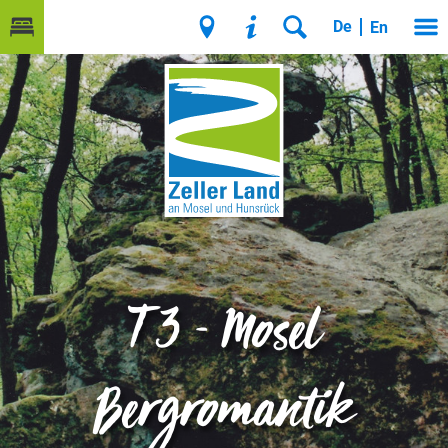
De
En
T 3 - Mosel
Bergromantik