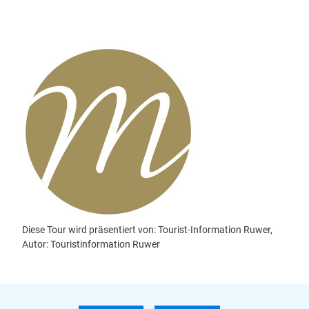
So
16 °C | 33 °C
Mo
19 °C | 37 °C
Diese Webseite nutzt Technologie und Inhalte der
Outdooractive Plattform.