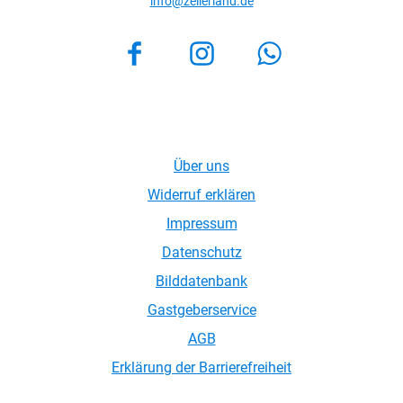
Zeller Land Tourismus GmbH
Balduinstraße 44
56856 Zell (Mosel)
Tel. +49 6542 9622-0
info@zellerland.de
Facebook
Instagram