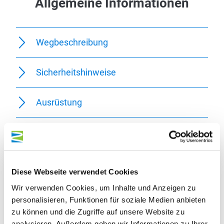
450 m
425 m
400 m
375 m
0 km
1 km
2 km
3 km
0 km
1 km
2 km
3 km
0 km
4 km
Allgemeine Informationen
Diese Webseite verwendet Cookies
Wir verwenden Cookies, um Inhalte und Anzeigen zu
Wegbeschreibung
personalisieren, Funktionen für soziale Medien anbieten
zu können und die Zugriffe auf unsere Website zu
Sicherheitshinweise
analysieren. Außerdem geben wir Informationen zu Ihrer