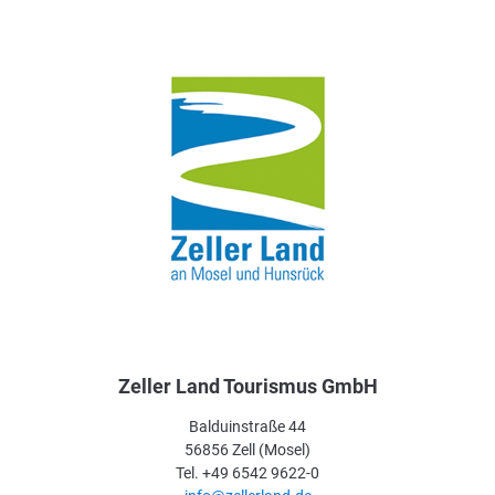
Was möchtest du als nächstes tun?
Anreise planen
PDF erzeugen
GPX herunterladen