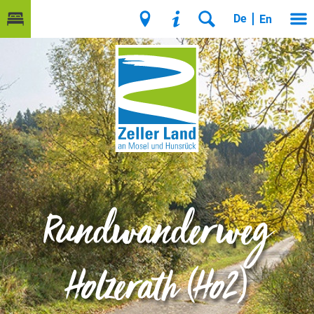
De
En
Rundwanderweg
Holzerath (Ho2)