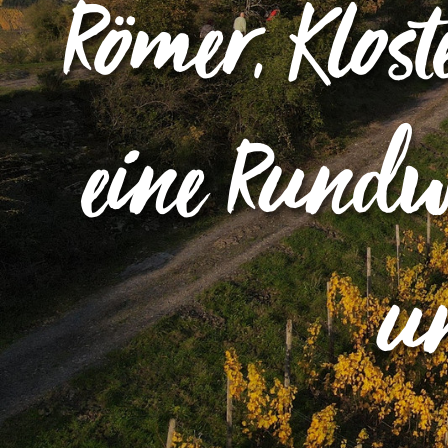
Römer, Klos
eine Rundw
u