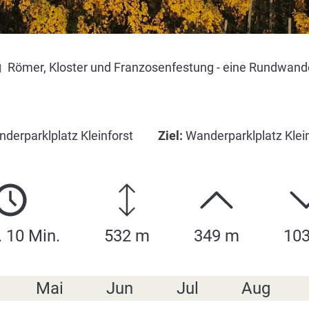
Römer, Kloster und Franzosenfestung - eine Rundwand
derparklplatz Kleinforst
Ziel:
Wanderparklplatz Klein
. 10 Min.
532 m
349 m
10
Mai
Jun
Jul
Aug