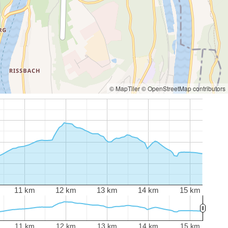
© MapTiler
© OpenStreetMap contributors
11 km
12 km
13 km
14 km
15 km
11 km
12 km
13 km
14 km
15 km