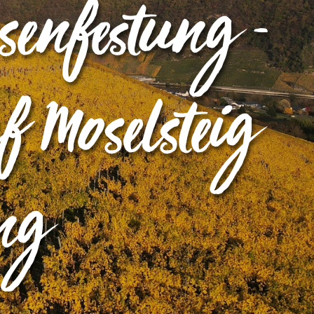
senfestung -
 Moselsteig
ng