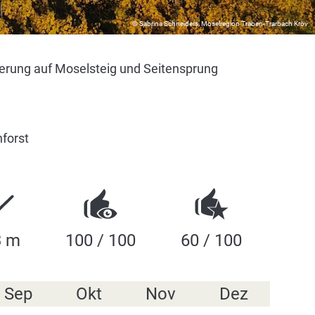
© Sabrina Schneiders, Moselregion Traben-Trarbach Kröv
erung auf Moselsteig und Seitensprung
forst
3 m
100 / 100
60 / 100
Sep
Okt
Nov
Dez