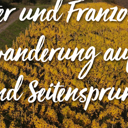
ter und Franzo
anderung auf
nd Seitenspru