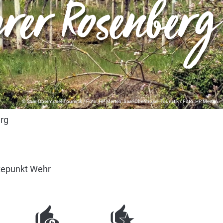
hrer Rosenberg
© Saar-Obermosel-Touristik / Foto: HP Merten, Saar-Obermosel-Touristik / Foto: HP Merten
rg
tepunkt Wehr