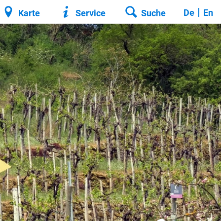
De
En
Karte
Service
Suche