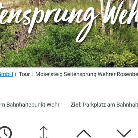
itensprung We
s GmbH
Tour
Moselsteig Seitensprung Wehrer Rosenbe
am Bahnhaltepunkt Wehr
Ziel:
Parkplatz am Bahnhal