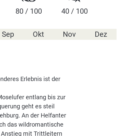
80 / 100
40 / 100
Sep
Okt
Nov
Dez
deres Erlebnis ist der
oselufer entlang bis zur
erung geht es steil
iehburg. An der Helfanter
rch das wildromantische
nstieg mit Trittleitern