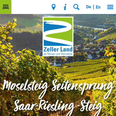
De
En
Moselsteig Seitensprung
Saar-Riesling-Steig