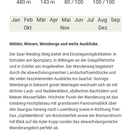
480 m
143 m
80 / 100
100 / 100
Jan
Feb
Mär
Apr
Mai
Jun
Jul
Aug
Sep
Okt
Nov
Dez
Wälder, Wiesen, Weinberge und weite Ausblicke.
Der Saar-Riesling-Steig bietet drei Einstiegsmöglichkeiten: in
Schoden am Sportplatz, in Wiltingen an der Geispifferhütte
und in Ockfen am Angelweiher. Der Wanderweg begeistert
durch die abwechslungsreichen Landschaftseindrücke und
die vielen faszinierenden Ausblicke ins Saartal. Sonnige
Weinberge in bekannt guten Weinlagen wechseln sich ab mit
dichten Laub- und Nadelwäldern, idyllischen Bachtälern und
kleinen Wasserfällen. Höchster Punkt der Wanderung ist das
Geisberg-Hochplateau mit grandiosem Panoramablick über
den Saargau hinweg nach Luxemburg sowie in Richtung Trier.
Das „Gipfelerlebnis“ am Bocksteinfels sowie der Bismarckturm
mit Blick auf die Ayler Kupp runden das abwechslungsreiche
Wanderangebot perfekt ab.