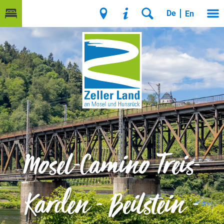
De
En
Mosel-Camino Treis-
Karden - Beilstein -