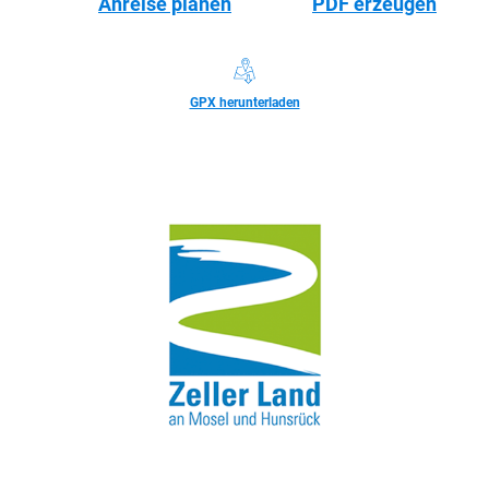
Teilen
Was möchtest du als nächstes tun?
Anreise planen
PDF erzeugen
GPX herunterladen