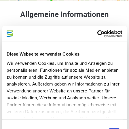
600 m
400 m
200 m
0 m
Diese Webseite verwendet Cookies
0 km
10 km
20 km
Wir verwenden Cookies, um Inhalte und Anzeigen zu
personalisieren, Funktionen für soziale Medien anbieten
0 km
10 km
20 km
zu können und die Zugriffe auf unsere Website zu
0 km
26 km
analysieren. Außerdem geben wir Informationen zu Ihrer
Verwendung unserer Website an unsere Partner für
Allgemeine Informationen
soziale Medien, Werbung und Analysen weiter. Unsere
Partner führen diese Informationen möglicherweise mit
weiteren Daten zusammen, die Sie ihnen bereitgestellt
haben oder die sie im Rahmen Ihrer Nutzung der Dienste
Tour-Status
gesammelt haben.
Einwilligungsauswahl