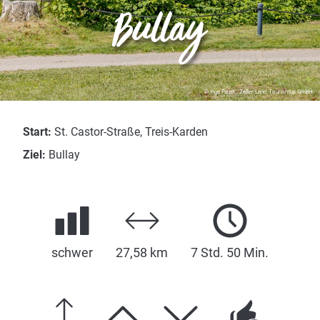
Bullay
© Inge Faust , Zeller Land Tourismus GmbH
Start:
St. Castor-Straße, Treis-Karden
Ziel:
Bullay
schwer
27,58 km
7 Std. 50 Min.