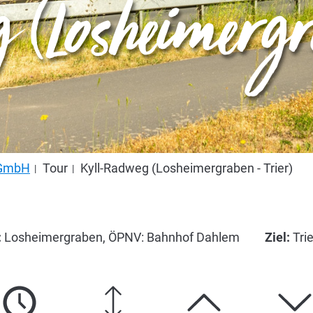
 (Losheimergra
s GmbH
Tour
Kyll-Radweg (Losheimergraben - Trier)
:
Losheimergraben, ÖPNV: Bahnhof Dahlem
Ziel:
Trie