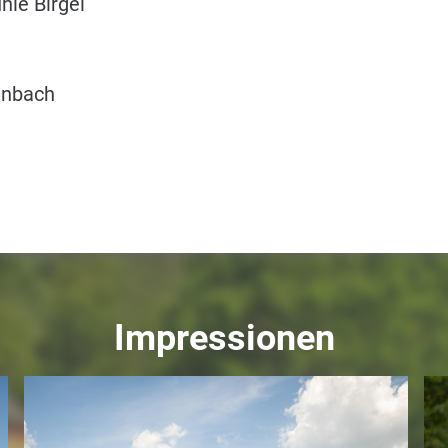
le Birgel
enbach
Impressionen