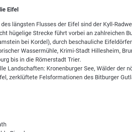
ie Eifel
, des längsten Flusses der Eifel sind der Kyll-Radw
icht hügelige Strecke führt vorbei an zahlreichen B
mstein bei Kordel), durch beschauliche Eifeldörfe
torischer Wassermühle, Krimi-Stadt Hillesheim, Bru
burg bis in die Römerstadt Trier.
le Landschaften: Kronenburger See, Wälder der nörd
el, zerklüftete Felsformationen des Bitburger Gut
ath