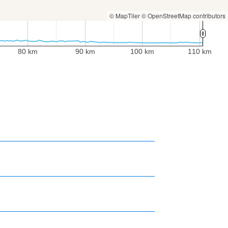
© MapTiler
© OpenStreetMap contributors
80 km
90 km
100 km
110 km
80 km
90 km
100 km
110 km