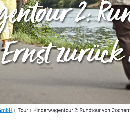
entour 2: Ru
 Ernst zurück
s GmbH
Tour
Kinderwagentour 2: Rundtour von Cochem