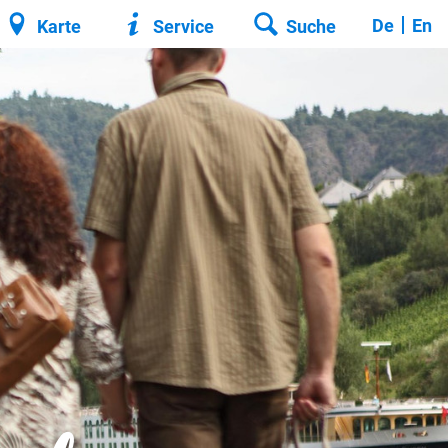
De
En
Karte
Service
Suche