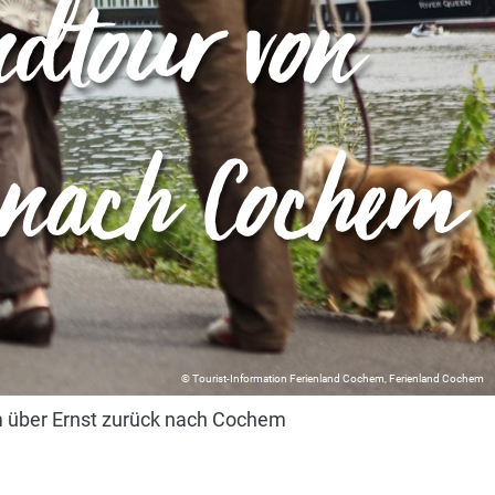
ndtour von
 nach Cochem
© Tourist-Information Ferienland Cochem, Ferienland Cochem
 über Ernst zurück nach Cochem