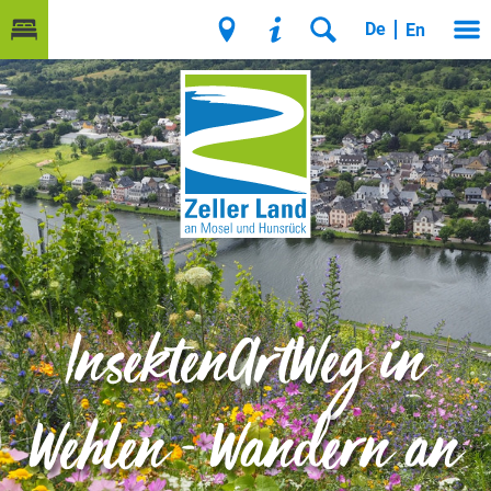
De
En
InsektenArtWeg in
Wehlen - Wandern an