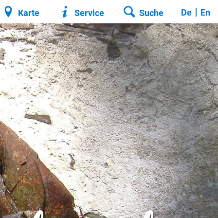
De
En
Karte
Service
Suche