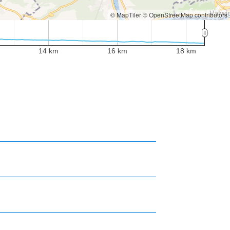
© MapTiler
© OpenStreetMap contributors
14 km
16 km
18 km
14 km
16 km
18 km