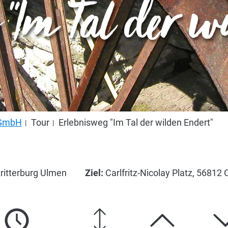
"Im Tal der w
s GmbH
Tour
Erlebnisweg "Im Tal der wilden Endert"
ritterburg Ulmen
Ziel:
Carlfritz-Nicolay Platz, 5681