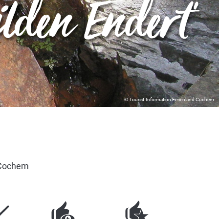
ilden Endert"
© Tourist-Information Ferienland Cochem
2 Cochem