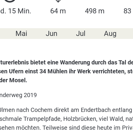
td. 15 Min.
64 m
498 m
83
Mai
Jun
Jul
Aug
turerlebnis bietet eine Wanderung durch das Tal de
n Ufern einst 34 Mühlen ihr Werk verrichteten, st
der Mosel.
anderweg 2019
lmen nach Cochem direkt am Endertbach entlang u
, schmale Trampelpfade, Holzbrücken, viel Wald, n
ehen möchten. Teilweise sind diese heute im Priv