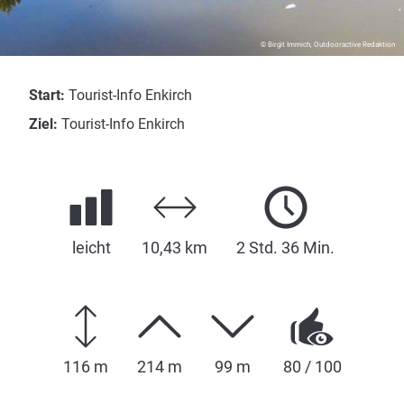
© Birgit Immich, Outdooractive Redaktion
Start:
Tourist-Info Enkirch
Ziel:
Tourist-Info Enkirch
leicht
10,43 km
2 Std. 36 Min.
116 m
214 m
99 m
80 / 100