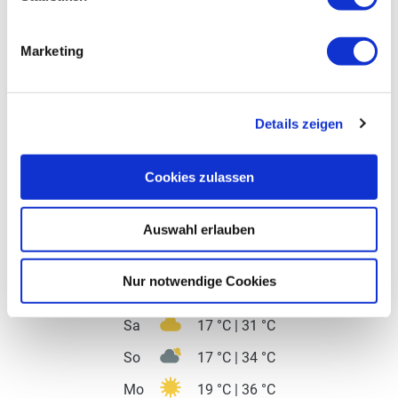
Marketing
Wetter
Details zeigen
Aktuell vor Ort
Cookies zulassen
Auswahl erlauben
24 °C
Wochenübersicht
Nur notwendige Cookies
Fr
14 °C | 27 °C
Sa
17 °C | 31 °C
So
17 °C | 34 °C
Mo
19 °C | 36 °C