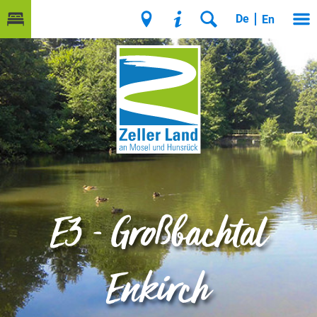
De
En
E3 - Großbachtal
Enkirch