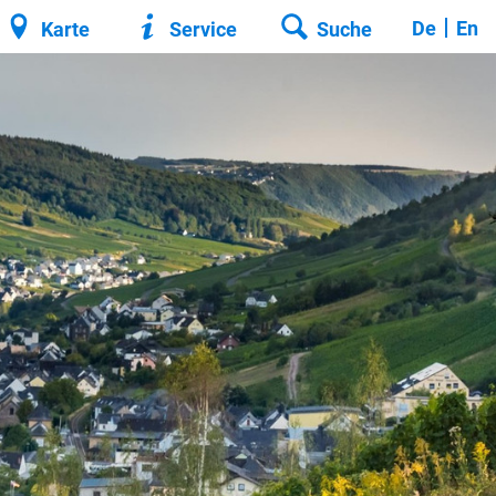
De
En
Karte
Service
Suche