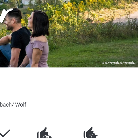
r
© G.Weyrich, G.Weyrich.
bach/ Wolf