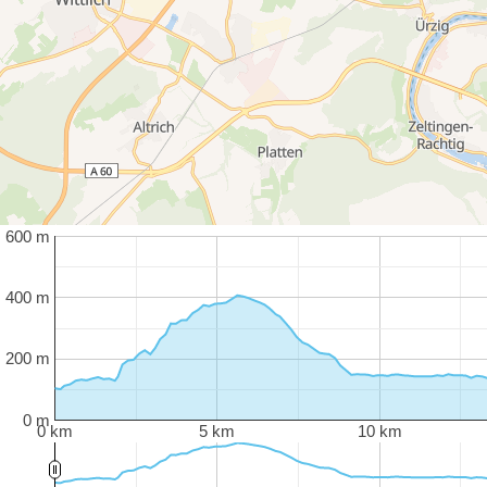
600 m
400 m
200 m
0 m
0 km
5 km
10 km