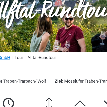
Alftal-Rundtou
s GmbH
Tour
Alftal-Rundtour
r Traben-Trarbach/ Wolf
Ziel:
Moselufer Traben-Trar