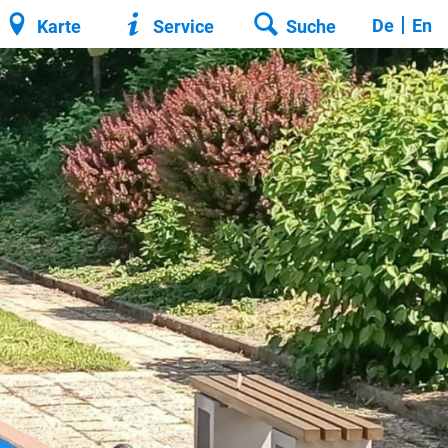
De
En
Karte
Service
Suche