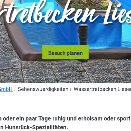
rtretbecken Lie
Besuch planen
s GmbH
Sehenswuerdigkeiten
Wassertretbecken Liese
b oder ein paar Tage ruhig und erholsam oder sporti
en Hunsrück-Spezialitäten.