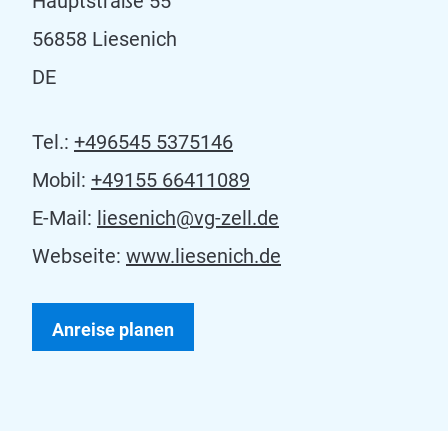
Hauptstraße 55
56858 Liesenich
DE
Tel.:
+496545 5375146
Mobil:
+49155 66411089
E-Mail:
liesenich@vg-zell.de
Webseite:
www.liesenich.de
Anreise planen