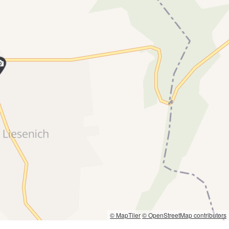
© MapTiler
© OpenStreetMap contributors