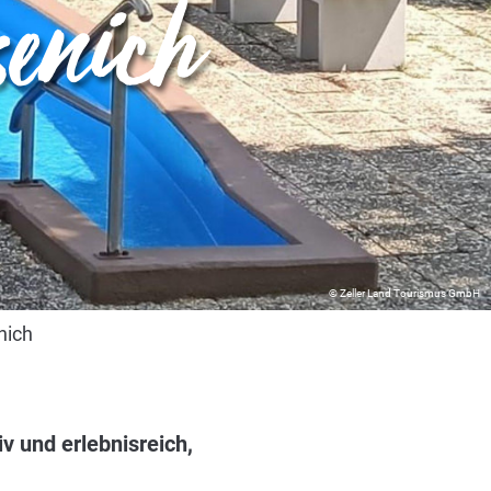
senich
© Zeller Land Tourismus GmbH
nich
v und erlebnisreich,