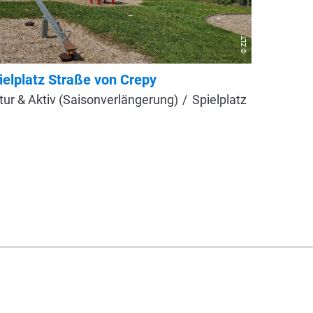
© ZLT
ielplatz Straße von Crepy
Spielpl
tur & Aktiv (Saisonverlängerung)
Spielplatz
Natur & 