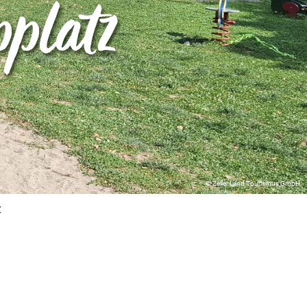
platz
© Zeller Land Tourismus GmbH
z