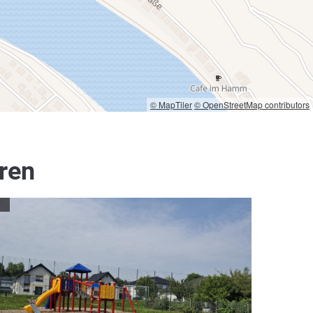
© MapTiler
© OpenStreetMap contributors
eren