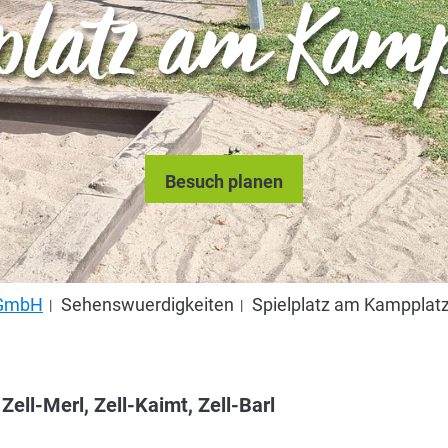
lplatz am Kamp
Besuch planen
s GmbH
Sehenswuerdigkeiten
Spielplatz am Kampplat
 Zell-Merl, Zell-Kaimt, Zell-Barl