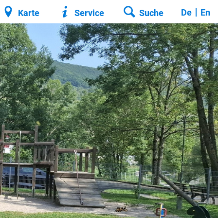
De
En
Karte
Service
Suche