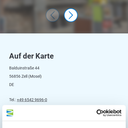
Auf der Karte
Balduinstraße 44
56856 Zell (Mosel)
DE
Tel.:
+49 6542 9696-0
Fax:
+49 6542 9696-46
E-Mail:
info@zellmosel.de
Webseite:
zellmosel.de