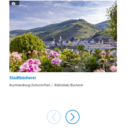
© ZLT
Stadtbücherei
Zeller
Buchhandlung/Zeitschriften
Bibliothek/Bücherei
Hundefre