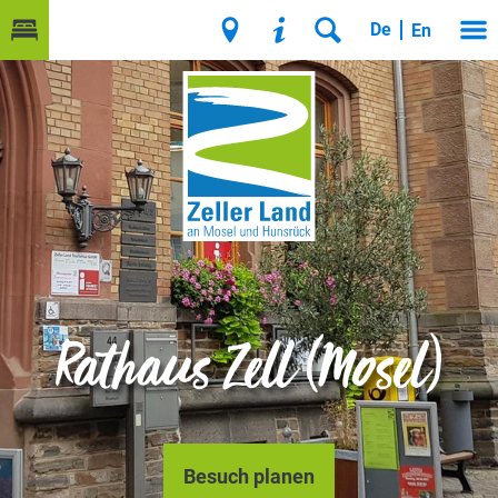
De
En
Rathaus Zell (Mosel)
Besuch planen