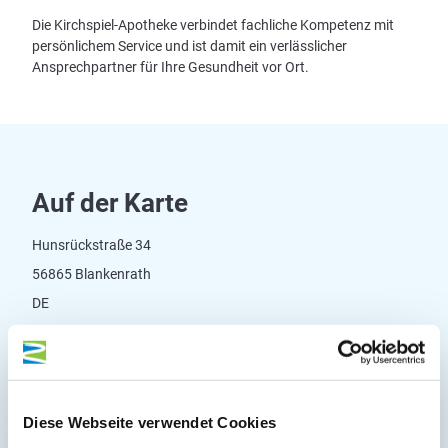
Die Kirchspiel-Apotheke verbindet fachliche Kompetenz mit
persönlichem Service und ist damit ein verlässlicher
Ansprechpartner für Ihre Gesundheit vor Ort.
Auf der Karte
Hunsrückstraße 34
56865 Blankenrath
DE
Tel.:
(0049) 6545 337
Fax:
(0049) 6545 8999
E-Mail:
info@kirchspielapo.de
Diese Webseite verwendet Cookies
Webseite:
18761.vorschau-apotheken-website.de/kontakt