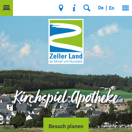
De
En
Kirchspiel-Apotheke
Besuch planen