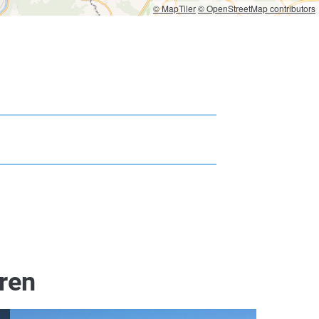
© MapTiler
© OpenStreetMap contributors
eren