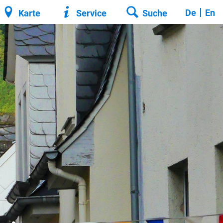
De
En
Karte
Service
Suche