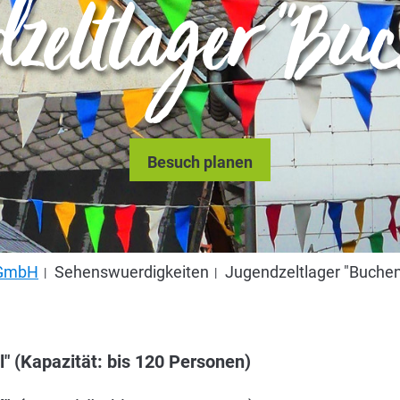
zeltlager "Buc
Besuch planen
s GmbH
Sehenswuerdigkeiten
Jugendzeltlager "Buchen
" (Kapazität: bis 120 Personen)