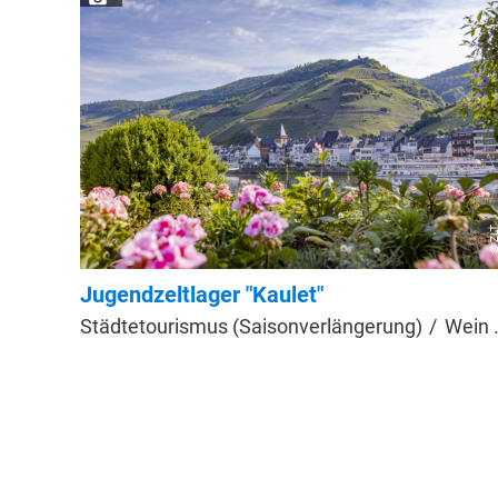
© ZL
Jugendzeltlager "Kaulet"
Städtetourismus (Saisonverlängerung)
Wein & Kulinarik (Saisonverlängerung)