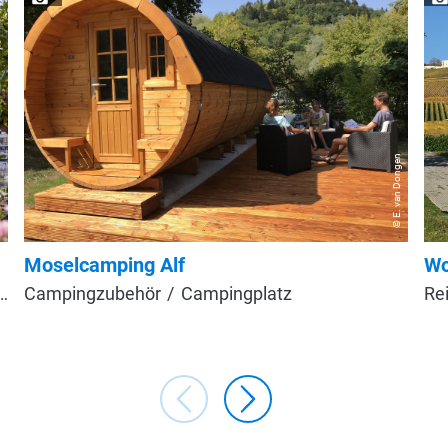
© E. van Dongen
T
Moselcamping Alf
Wo
Campingzubehör
Campingplatz
Re