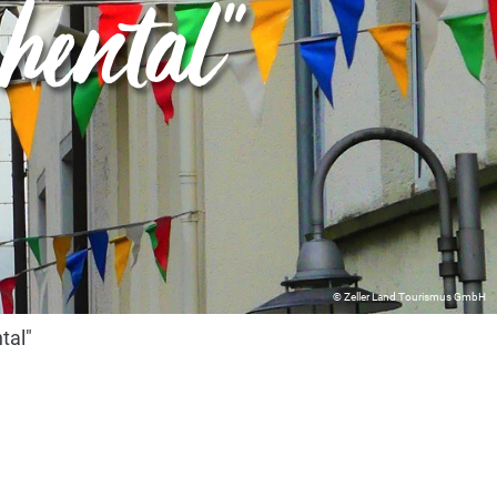
hental"
© Zeller Land Tourismus GmbH
tal"