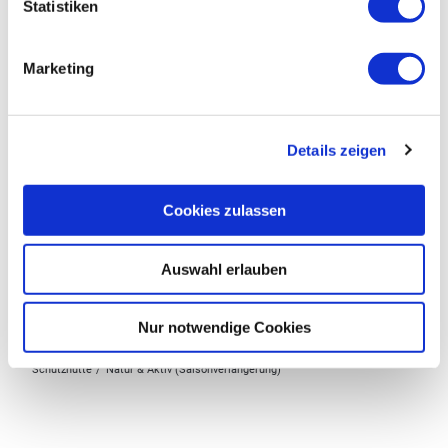
Statistiken
Das könnte Sie auch interessieren
Marketing
Details zeigen
© Zeller Land Tourismus GmbH
Cookies zulassen
Auswahl erlauben
Nur notwendige Cookies
Grillhütte "Lönshöhe"
Kapell
Schutzhütte
Natur & Aktiv (Saisonverlängerung)
Historis