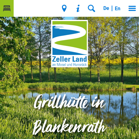
De
En
Grillhütte in
Blankenrath