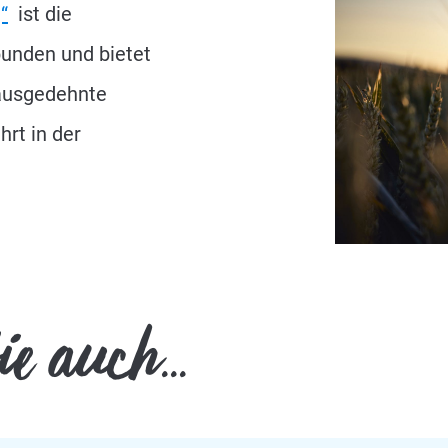
“
ist die
unden und bietet
 ausgedehnte
rt in der
e auch...