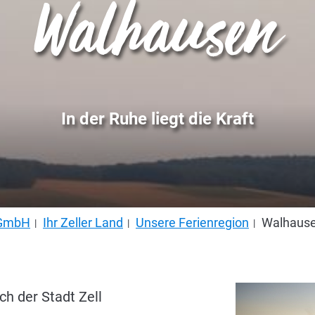
Walhausen
In der Ruhe liegt die Kraft
s GmbH
Ihr Zeller Land
Unsere Ferienregion
Walhause
h der Stadt Zell