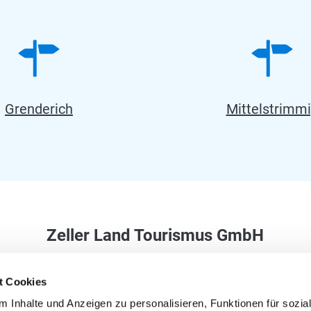
Grenderich
Mittelstrimm
Zeller Land Tourismus GmbH
Balduinstraße 44
t Cookies
56856 Zell (Mosel)
 Inhalte und Anzeigen zu personalisieren, Funktionen für sozia
Tel. +49 6542 9622-0