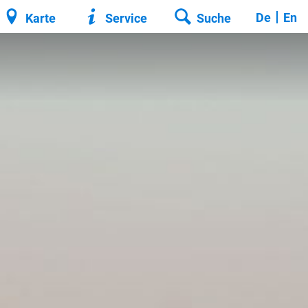
De
En
Karte
Service
Suche