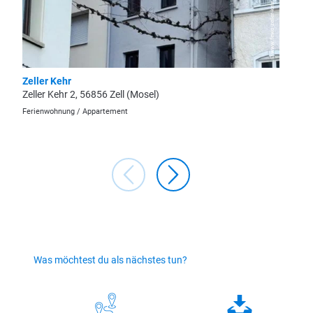
© www.fewo-zeller-kehr.de
Zeller Kehr
Haus i
Zeller Kehr 2, 56856 Zell (Mosel)
In Spay
Ferienwohnung / Appartement
Ferienha
Was möchtest du als nächstes tun?