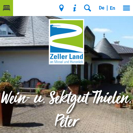
De
En
Wein- u. Sektgut Thielen,
Peter