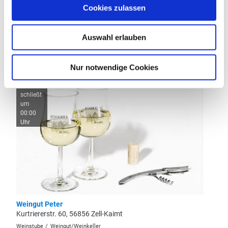
Cookies zulassen
Auswahl erlauben
Weitere Restaurants
Nur notwendige Cookies
geöffnet
geöffne
-
-
schließt
schließ
um
um
00:00
00:00
Uhr
Uhr
© Weingut Peter
Weingut Peter
Weingu
Kurtriererstr. 60, 56856 Zell-Kaimt
Merler 
Weinstube
Weingut/Weinkeller
Bar-Rest