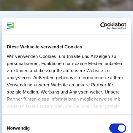
Auf der Karte
Diese Webseite verwendet Cookies
Alte Poststraße 10
56859 Bullay
Wir verwenden Cookies, um Inhalte und Anzeigen zu
personalisieren, Funktionen für soziale Medien anbieten
DE
zu können und die Zugriffe auf unsere Website zu
analysieren. Außerdem geben wir Informationen zu Ihrer
Tel.:
+49 6542 9639880
Verwendung unserer Website an unsere Partner für
E-Mail:
info@das-moselgarten.de
soziale Medien, Werbung und Analysen weiter. Unsere
Webseite:
www.das-moselgarten.de
Partner führen diese Informationen möglicherweise mit
weiteren Daten zusammen, die Sie ihnen bereitgestellt
haben oder die sie im Rahmen Ihrer Nutzung der Dienste
Anreise planen
gesammelt haben.
Einwilligungsauswahl
Notwendig