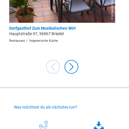
Dorfgasthof Zum Musikalischen Wirt
Deiner’
Hauptstraße 97, 56867 Briedel
Am Mühl
Restaurant
Vegetarische Küche
Restaura
Was möchtest du als nächstes tun?