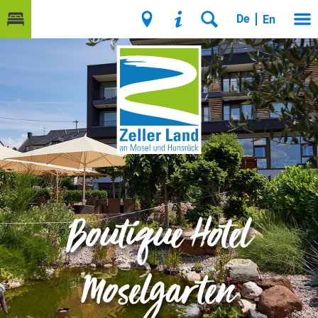
De
En
Boutique Hotel
Moselgarten