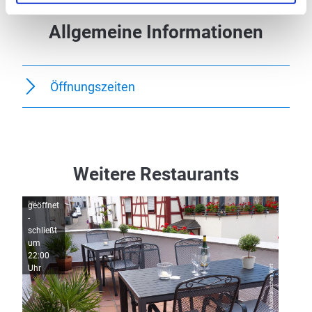
Allgemeine Informationen
Öffnungszeiten
Weitere Restaurants
geöffnet
geöffne
-
-
schließt
schließ
um
um
22:00
22:00
Uhr
© Dorfgasthof Zum Musikalischen Wirt
Uhr