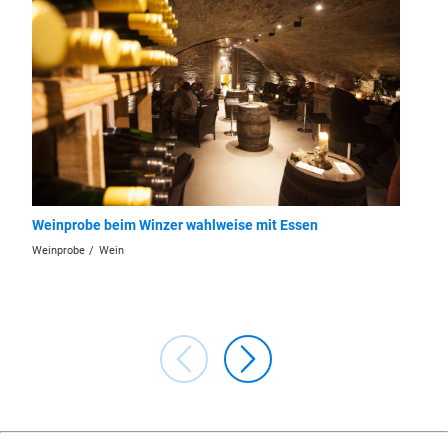
Weinprobe beim Winzer wahlweise mit Essen
Fahrrad
Weinprobe
Wein
ZG Vielse