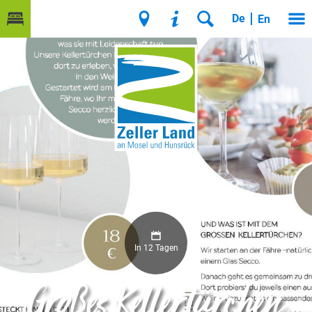
De
En
In 12 Tagen
Großes Kellertürchen