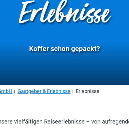
Erlebnisse
Koffer schon gepackt?
s GmbH
Gastgeber & Erlebnisse
Erlebnisse
unsere vielfältigen Reiseerlebnisse – von aufrege