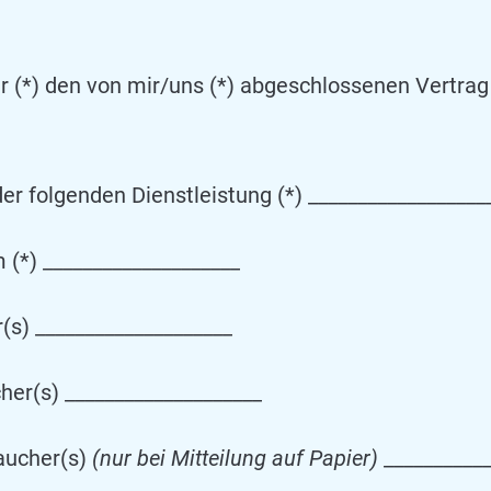
ir (*) den von mir/uns (*) abgeschlossenen Vertrag
er folgenden Dienstleistung (*) __________________
 (*) ____________________
s) ____________________
her(s) ____________________
raucher(s)
(nur bei Mitteilung auf Papier)
__________